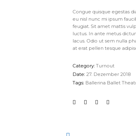
Congue quisque egestas diam
eu nisl nunc mi ipsum fauci
feugiat. Sit amet mattis vul
luctus. In ante metus dic
lacus. Odio ut sem nulla pha
at erat pellen tesque adipi
Category:
Turnout
Date:
27. Dezember 2018
Tags:
Ballerina
Ballet
Theat