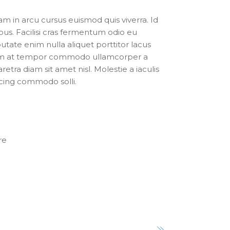
 in arcu cursus euismod quis viverra. Id
bus. Facilisi cras fermentum odio eu
putate enim nulla aliquet porttitor lacus
tum at tempor commodo ullamcorper a
retra diam sit amet nisl. Molestie a iaculis
scing commodo solli.
re