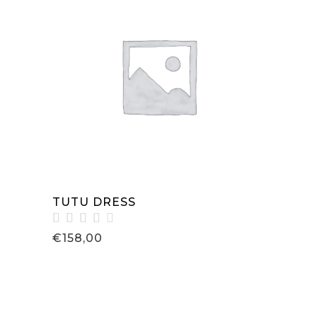
IN DEN WARENKORB
TUTU DRESS
Bewertet
€
158,00
mit
4.00
von
5