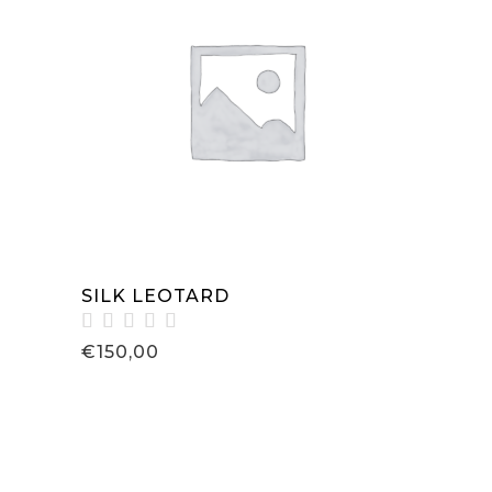
IN DEN WARENKORB
SILK LEOTARD
Bewertet
€
150,00
mit
5.00
von 5