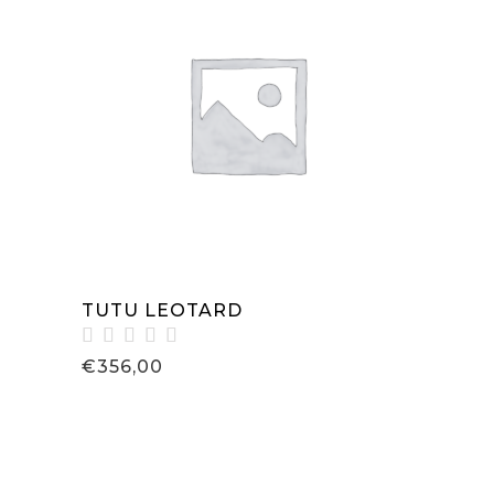
IN DEN WARENKORB
TUTU LEOTARD
Bewertet
€
356,00
mit
5.00
von 5