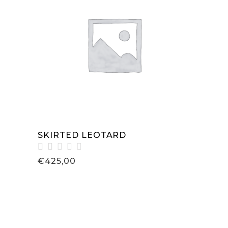
WEITERLESEN
SKIRTED LEOTARD
Bewertet
€
425,00
mit
2.00
von
5