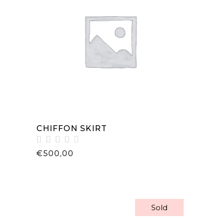
IN DEN WARENKORB
CHIFFON SKIRT
Bewertet
€
500,00
mit
4.00
von
5
Sold