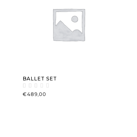
IN DEN WARENKORB
BALLET SET
Bewertet
€
489,00
mit
3.00
von
5