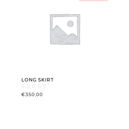
WEITERLESEN
LONG SKIRT
Bewertet
€
350,00
mit
4.00
von
5