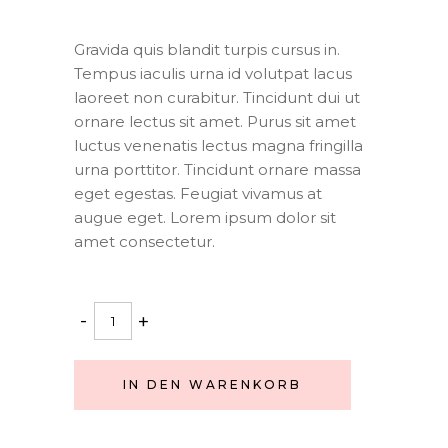
Bewertet
1
mit
3.00
Gravida quis blandit turpis cursus in.
von
Tempus iaculis urna id volutpat lacus
5,
basierend
laoreet non curabitur. Tincidunt dui ut
auf
ornare lectus sit amet. Purus sit amet
Kundenbewertung
luctus venenatis lectus magna fringilla
urna porttitor. Tincidunt ornare massa
eget egestas. Feugiat vivamus at
augue eget. Lorem ipsum dolor sit
amet consectetur.
Ballet
-
+
Set
quantity
IN DEN WARENKORB