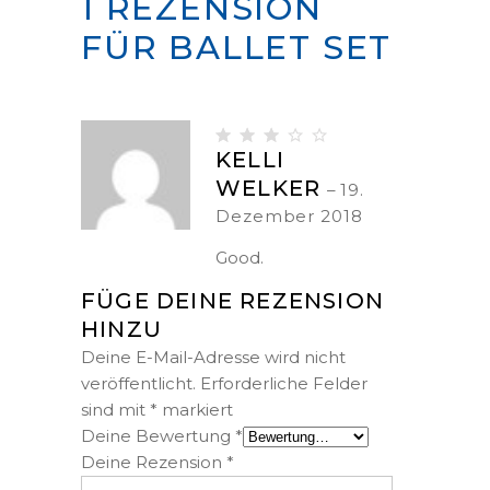
1 REZENSION
FÜR
BALLET SET
Bewertet
KELLI
mit
WELKER
–
19.
3
von
Dezember 2018
5
Good.
FÜGE DEINE REZENSION
HINZU
Deine E-Mail-Adresse wird nicht
veröffentlicht.
Erforderliche Felder
sind mit
*
markiert
Deine Bewertung
*
Deine Rezension
*